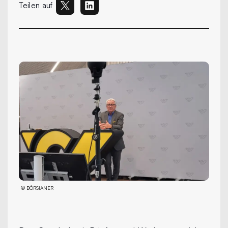
Teilen auf
©
BÖRSIANER