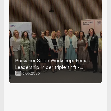
Börsianer Salon Workshop:
Female
Leadership in der triple shift -
Karriere, Care-Arbeit und
16.06.2026
Selbstfürsorge im Spannungsfeld
moderner Führung