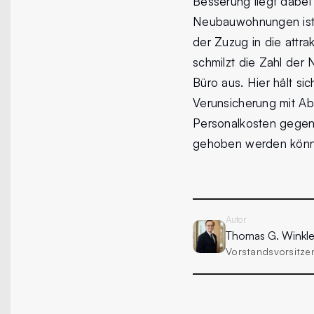
Besserung liegt dabei
Neubauwohnungen ist i
der Zuzug in die attrak
schmilzt die Zahl der
Büro aus. Hier hält si
Verunsicherung mit Abw
Personalkosten gegenü
gehoben werden könn
Autor
Thomas G.
Winkle
Vorstandsvorsitz