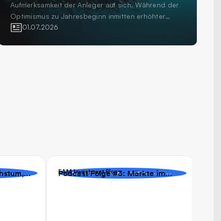
Aufmerksamkeit der Anleger auf sich. Während der
Optimismus zu Jahresbeginn inmitten erhöhter
Volatilität und geopolitischer Unsicherheit einer
01.07.2026
grösseren Vorsicht gewichen ist, investieren
Anleger weiterhin in die Region als wichtigen
Bestandteil diversifizierter Aktienportfolios. Die
Frage für professionelle Anleger ist nicht mehr, ob
sie in Europa investieren sollen, sondern wie sie
dies tun.