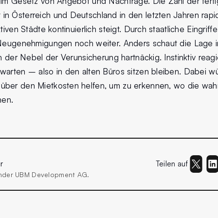
 im Gesetz von Angebot und Nachfrage. Die Zahl der ferti
n Österreich und Deutschland in den letzten Jahren rap
tiven Städte kontinuierlich steigt. Durch staatliche Eingrif
 Neugenehmigungen noch weiter. Anders schaut die Lage i
ch der Nebel der Verunsicherung hartnäckig. Instinktiv reag
arten – also in den alten Büros sitzen bleiben. Dabei wür
ber den Mietkosten helfen, um zu erkennen, wo die wahr
en.
r
Teilen auf
ender UBM Development AG.