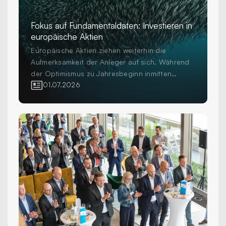
Fokus auf Fundamentaldaten: Investieren in
europäische Aktien
Europäische Aktien ziehen weiterhin die
Aufmerksamkeit der Anleger auf sich. Während
der Optimismus zu Jahresbeginn inmitten
erhöhter Volatilität und geopolitischer
01.07.2026
Unsicherheit einer grösseren Vorsicht gewichen
ist, investieren Anleger weiterhin in die Region
als wichtigen Bestandteil diversifizierter
Aktienportfolios. Die Frage für professionelle
Anleger ist nicht mehr, ob sie in Europa
investieren sollen, sondern wie sie dies tun.