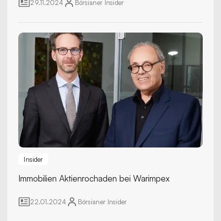
Schweizer Börse SIX stand. Seit Oktober 2024 ist das
29.11.2024
Börsianer
Insider
Russlandengagement beendet. Update 2.12.2024:
Und jetzt auch die SIX-Sanktion, laut SIX.
Marktteilnehmer haben Angst von den Amerikanern.
Insider
Immobilien
Aktienrochaden bei Warimpex
22.01.2024
Börsianer
Insider