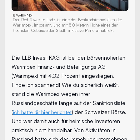
©
WARIMPEX
Der Red Tower in Lodz ist eine der Bestandsimmobilien der
Warimpex. Imposant, und mit 80 Metern Höhe eines der
höchsten Gebäude der Stadt, inklusive Panoramablick.
Die LLB Invest KAG ist bei der börsennotierten
Warimpex Finanz- und Beteiligungs AG
(Warimpex) mit 4,02 Prozent eingestiegen.
Finde ich spannend! Wie du sicherlich weißt,
stand die Warimpex wegen ihrer
Russlandgeschäfte lange auf der Sanktionsliste
(
) der Schweizer Börse.
ich hatte dir hier berichtet
Und war damit auch für heimische Investoren
praktisch nicht handelbar. Von Aktivitäten in
Russland hatte sich das Immobilienunternehmen