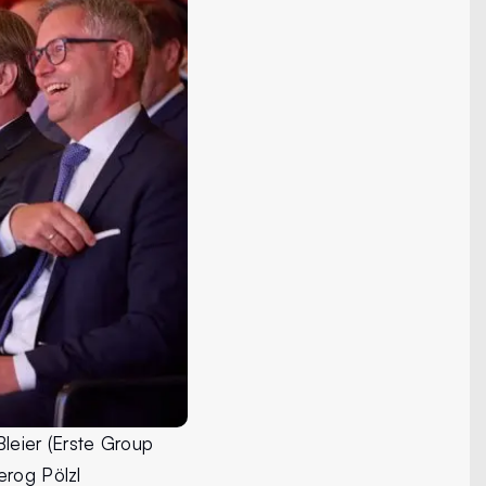
leier (Erste Group
erog Pölzl