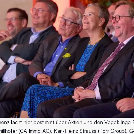
enz lacht hier bestimmt über Aktien und den Vogel: Ingo B
illhofer (CA Immo AG), Karl-Heinz Strauss (Porr Group), G