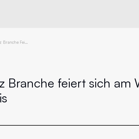
Prominenz Branche Feiert Sich Am Wiener Börse Preis
z
Branche feiert sich am
is