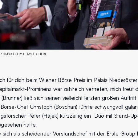
ERRAMSKOGLER/LUDWIG SCHEDL
h für dich beim Wiener Börse Preis im Palais Niederöster
pitalmarkt-Prominenz war zahlreich vertreten, mich freut 
Brunner) ließ sich seinen vielleicht letzten großen Auftritt
Börse-Chef Christoph (Boschan) führte schwungvoll gala
ngsforscher Peter (Hajek) kurzzeitig ein Duo mit Stand-U
usgesehen hatte.
te sich als scheidender Vorstandschef mit der Erste Group B