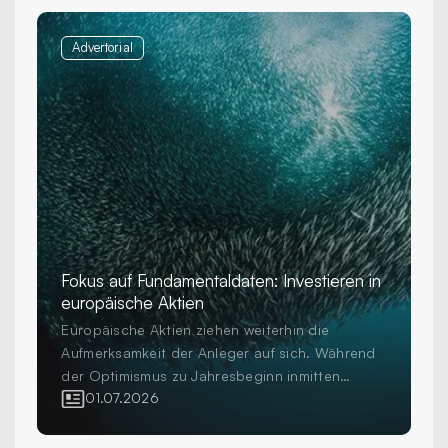
Advertorial
Fokus auf Fundamentaldaten: Investieren in
europäische Aktien
Europäische Aktien ziehen weiterhin die
Aufmerksamkeit der Anleger auf sich. Während
der Optimismus zu Jahresbeginn inmitten
erhöhter Volatilität und geopolitischer
01.07.2026
Unsicherheit einer grösseren Vorsicht gewichen
ist, investieren Anleger weiterhin in die Region