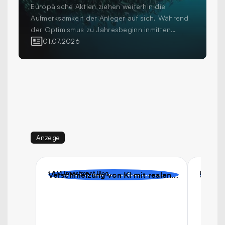
Europäische Aktien ziehen weiterhin die
Aufmerksamkeit der Anleger auf sich. Während
der Optimismus zu Jahresbeginn inmitten
erhöhter Volatilität und geopolitischer
01.07.2026
Unsicherheit einer grösseren Vorsicht gewichen
ist, investieren Anleger weiterhin in die Region
als wichtigen Bestandteil diversifizierter
Aktienportfolios. Die Frage für professionelle
Anleger ist nicht mehr, ob sie in Europa
investieren sollen, sondern wie sie dies tun.
Anzeige