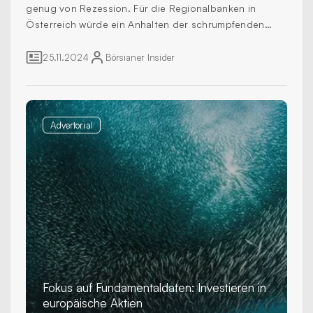
genug von Rezession. Für die Regionalbanken in
Österreich würde ein Anhalten der schrumpfenden
Wirtschaftsleistung starke Auswirkungen haben, lese
ich in der neue Regionalbankenstudie des ZEB.
25.11.2024
Börsianer
Insider
Advertorial
Fokus auf Fundamentaldaten: Investieren in
europäische Aktien