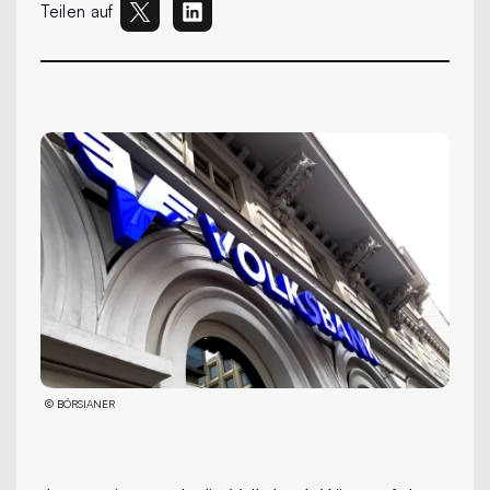
Teilen auf
©
BÖRSIANER