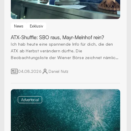
News
Exklusiv
ATX-Shuffle:
SBO raus, Mayr-Melnhof rein?
Ich hab heute eine spannende Info für dich, die den
ATX ab Herbst verändern dürfte. Die
Beobachtungsliste der Wiener Börse zeichnet nämlich
schon jetzt ein ziemlich klares Bild, wer im September
rein und raus fällt.
04.08.2026
Daniel
Nutz
Advertorial