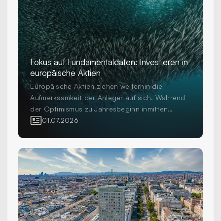
Fokus auf Fundamentaldaten: Investieren in
europäische Aktien
Europäische Aktien ziehen weiterhin die
Aufmerksamkeit der Anleger auf sich. Während
der Optimismus zu Jahresbeginn inmitten
erhöhter Volatilität und geopolitischer
01.07.2026
Unsicherheit einer grösseren Vorsicht gewichen
ist, investieren Anleger weiterhin in die Region
als wichtigen Bestandteil diversifizierter
Aktienportfolios. Die Frage für professionelle
Anleger ist nicht mehr, ob sie in Europa
investieren sollen, sondern wie sie dies tun.