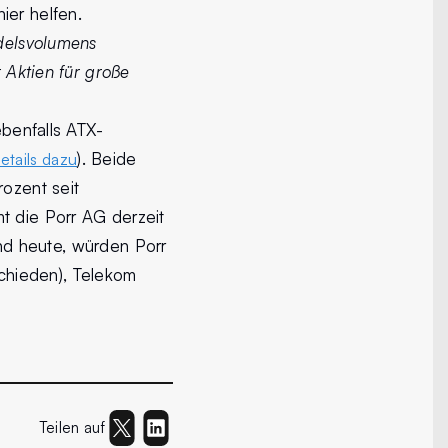
ier helfen.
ndelsvolumens
r Aktien für große
ebenfalls ATX-
). Beide
Details dazu
rozent seit
t die Porr AG derzeit
and heute, würden Porr
chieden), Telekom
Teilen auf