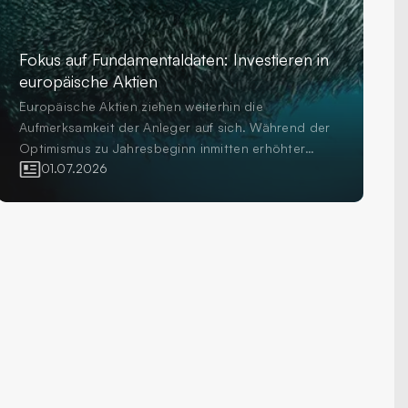
Fokus auf Fundamentaldaten: Investieren in
europäische Aktien
Europäische Aktien ziehen weiterhin die
Aufmerksamkeit der Anleger auf sich. Während der
Optimismus zu Jahresbeginn inmitten erhöhter
Volatilität und geopolitischer Unsicherheit einer
01.07.2026
grösseren Vorsicht gewichen ist, investieren
Anleger weiterhin in die Region als wichtigen
Bestandteil diversifizierter Aktienportfolios. Die
Frage für professionelle Anleger ist nicht mehr, ob
sie in Europa investieren sollen, sondern wie sie
dies tun.