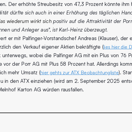
en. Der erhöhte Streubesitz von 47,3 Prozent könnte ihm h
dität dürfte sich auch in einer Erhöhung des täglichen Ha
das wiederum wirkt sich
positiv auf die Attraktivität der Por
innen und Anleger aus", ist Karl-Heinz überzeugt.
tert er mit Palfinger-Vorstandschef Andreas (Klauser), der 
zlich den Verkauf eigener Aktien bekräftigte (
lies hier die 
k unterwegs, wobei die Palfinger AG mit ein Plus von 76 P
 vor der Porr AG mit Plus 58 Prozent hat. Allerdings komm
lich mehr Umsatz (
). St
hier gehts zur ATX Beobachtungliste
u in den ATX einziehen (wird am 2. September 2025 ents
elnhof Karton AG würden rausfallen.