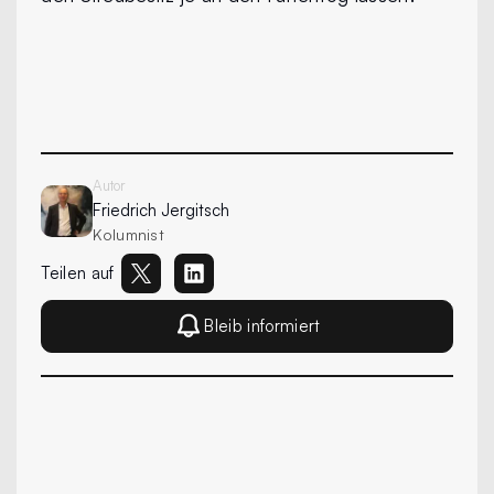
Autor
Friedrich
Jergitsch
Kolumnist
Teilen auf
Bleib informiert