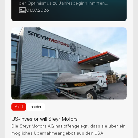
der Optimismus zu Jahresbeginn inmitten
erhöhter Volatilität und geopolitischer
01.07.2026
Unsicherheit einer grösseren Vorsicht gewichen
ist, investieren Anleger weiterhin in die Region
als wichtigen Bestandteil diversifizierter
Aktienportfolios. Die Frage für professionelle
Anleger ist nicht mehr, ob sie in Europa
investieren sollen, sondern wie sie dies tun.
Alert
Insider
US-Investor
will Steyr Motors
Die Steyr Motors AG hat offengelegt, dass sie über ein
mögliches Übernahmeangebot aus den USA