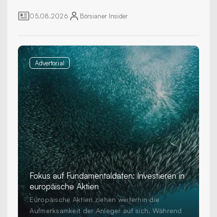
Hauptversammlung steht fest.
05.08.2026
Börsianer
Insider
Advertorial
Fokus auf Fundamentaldaten: Investieren in
europäische Aktien
Europäische Aktien ziehen weiterhin die
Aufmerksamkeit der Anleger auf sich. Während