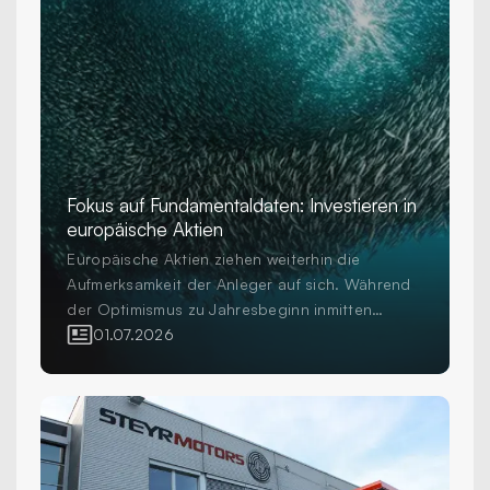
Fokus auf Fundamentaldaten: Investieren in
europäische Aktien
Europäische Aktien ziehen weiterhin die
Aufmerksamkeit der Anleger auf sich. Während
der Optimismus zu Jahresbeginn inmitten
erhöhter Volatilität und geopolitischer
01.07.2026
Unsicherheit einer grösseren Vorsicht gewichen
ist, investieren Anleger weiterhin in die Region
als wichtigen Bestandteil diversifizierter
Aktienportfolios. Die Frage für professionelle
Anleger ist nicht mehr, ob sie in Europa
investieren sollen, sondern wie sie dies tun.