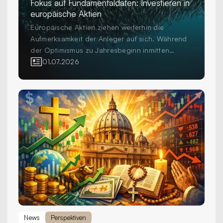
Fokus auf Fundamentaldaten: Investieren in
europäische Aktien
Europäische Aktien ziehen weiterhin die
Aufmerksamkeit der Anleger auf sich. Während
der Optimismus zu Jahresbeginn inmitten
erhöhter Volatilität und geopolitischer
01.07.2026
Unsicherheit einer grösseren Vorsicht gewichen
ist, investieren Anleger weiterhin in die Region
als wichtigen Bestandteil diversifizierter
Aktienportfolios. Die Frage für professionelle
Anleger ist nicht mehr, ob sie in Europa
investieren sollen, sondern wie sie dies tun.
News
Perspektiven