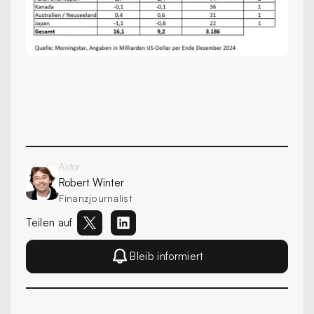
Autor
Robert
Winter
Finanzjournalist
Teilen auf
Bleib informiert