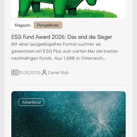
Magazin
Perspektiven
ESG Fund Award 2026:
Das sind die Sieger
Mit einer ausgeklügelten Formel suchten wir
gemeinsam mit ESG Plus zum vierten Mal die besten
nachhaltigen Fonds. Aus 1.688 in Österreich
zugelassenen Produkten mit einem Gesamt­volumen
von 1,6 Billionen Euro zeichnen wir 46 Fonds mit dem
13.05.2026
Daniel
Nutz
Goldstatus aus.
Advertorial