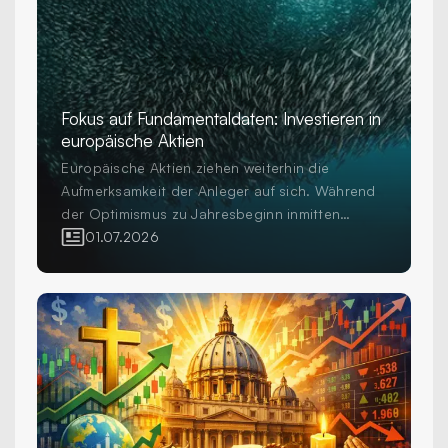
Fokus auf Fundamentaldaten: Investieren in
europäische Aktien
Europäische Aktien ziehen weiterhin die
Aufmerksamkeit der Anleger auf sich. Während
der Optimismus zu Jahresbeginn inmitten
erhöhter Volatilität und geopolitischer
01.07.2026
Unsicherheit einer grösseren Vorsicht gewichen
ist, investieren Anleger weiterhin in die Region
als wichtigen Bestandteil diversifizierter
Aktienportfolios. Die Frage für professionelle
Anleger ist nicht mehr, ob sie in Europa
investieren sollen, sondern wie sie dies tun.