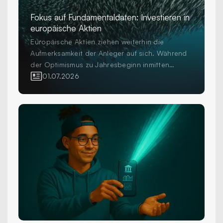
Fokus auf Fundamentaldaten: Investieren in
europäische Aktien
Europäische Aktien ziehen weiterhin die
Aufmerksamkeit der Anleger auf sich. Während
der Optimismus zu Jahresbeginn inmitten
erhöhter Volatilität und geopolitischer
01.07.2026
Unsicherheit einer grösseren Vorsicht gewichen
ist, investieren Anleger weiterhin in die Region
als wichtigen Bestandteil diversifizierter
Aktienportfolios. Die Frage für professionelle
Anleger ist nicht mehr, ob sie in Europa
investieren sollen, sondern wie sie dies tun.