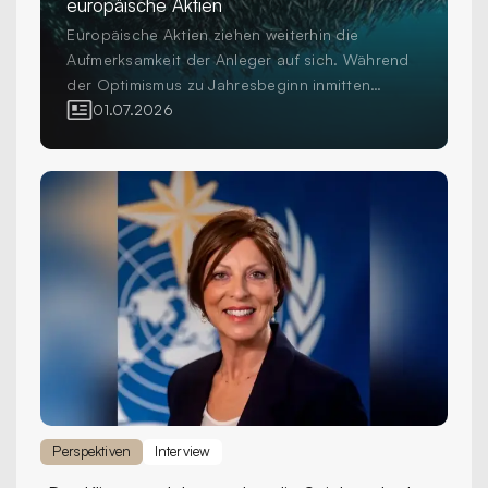
europäische Aktien
Europäische Aktien ziehen weiterhin die
Aufmerksamkeit der Anleger auf sich. Während
der Optimismus zu Jahresbeginn inmitten
erhöhter Volatilität und geopolitischer
01.07.2026
Unsicherheit einer grösseren Vorsicht gewichen
ist, investieren Anleger weiterhin in die Region
als wichtigen Bestandteil diversifizierter
Aktienportfolios. Die Frage für professionelle
Anleger ist nicht mehr, ob sie in Europa
investieren sollen, sondern wie sie dies tun.
Perspektiven
Interview