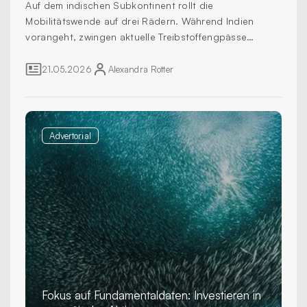
Auf dem indischen ­Subkontinent rollt die
Mobilitätswende auf drei Rädern. Während Indien
vorangeht, zwingen aktuelle Treibstoffengpässe
andere Länder zum Umdenken. Eine Reportage aus Sri
Lanka.
21.05.2026
Alexandra
Rotter
Advertorial
Fokus auf Fundamentaldaten: Investieren in