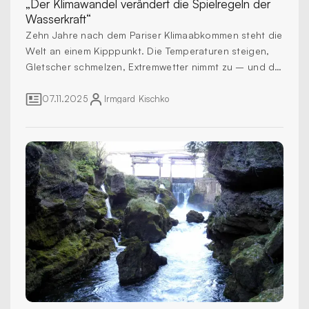
„Der Klimawandel verändert die Spielregeln der
Wasserkraft“
Zehn Jahre nach dem Pariser Klimaabkommen steht die
Welt an einem Kipppunkt. Die Temperaturen steigen,
Gletscher schmelzen, Extremwetter nimmt zu – und die
Energiewende kommt nicht schnell genug voran. Der
Börsianer sprach mit Roberta Boscolo, Leiterin des
07.11.2025
Irmgard
Kischko
Klima- und Energiebereichs der World Meteorological
Organization (WMO) in Genf, über die globale Lage,
die Rolle der Wasserkraft und die Frage, wie
Klimadaten künftig Investitionen sicherer machen
können.