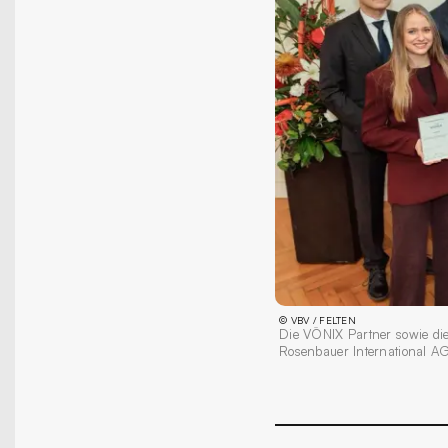
©
VBV / FELTEN
Die VÖNIX Partner sowie d
Rosenbauer International 