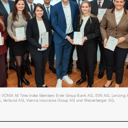
ie VÖNIX All Time Index Members Erste Group Bank AG, EVN AG, Lenzing 
AG, Verbund AG, Vienna Insurance Group AG und Wienerberger AG.