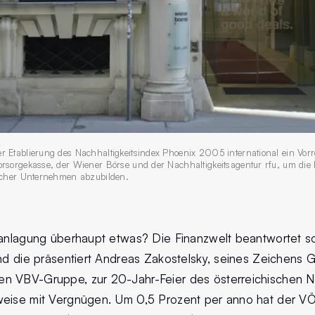
 Etablierung des Nachhaltigkeitsindex Phoenix 2005 international ein Vorre
orsorgekasse, der Wiener Börse und der Nachhaltigkeitsagentur rfu, um die
ischer Unternehmen abzubilden.
ranlagung überhaupt etwas? Die Finanzwelt beantwortet s
nd die präsentiert Andreas Zakostelsky, seines Zeichens G
n VBV-Gruppe, zur 20-Jahr-Feier des österreichischen Na
weise mit Vergnügen. Um 0,5 Prozent per anno hat der VÖ