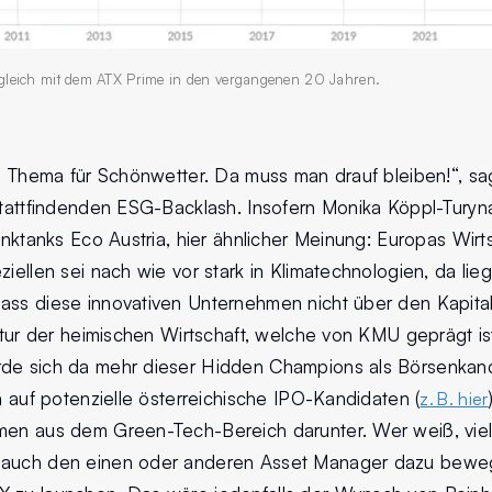
gleich mit dem ATX Prime in den vergangenen 20 Jahren.
in Thema für Schönwetter. Da muss man drauf bleiben!“, sa
stattfindenden ESG-Backlash. Insofern Monika Köppl-Turyna
hinktanks Eco Austria, hier ähnlicher Meinung: Europas Wirt
ziellen sei nach wie vor stark in Klimatechnologien, da li
ass diese innovativen Unternehmen nicht über den Kapital
uktur der heimischen Wirtschaft, welche von KMU geprägt is
rde sich da mehr dieser Hidden Champions als Börsenkan
an auf potenzielle österreichische IPO-Kandidaten (
z. B. hier
men aus dem Green-Tech-Bereich darunter. Wer weiß, viel
 auch den einen oder anderen Asset Manager dazu beweg