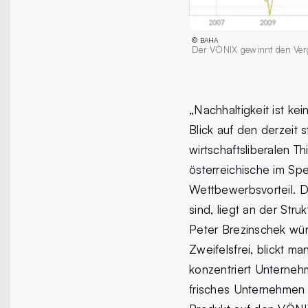
©
BAHA
Der VÖNIX gewinnt den Ver
„Nachhaltigkeit ist ke
Blick auf den derzeit 
wirtschaftsliberalen T
österreichische im Spe
Wettbewerbsvorteil. D
sind, liegt an der Str
Peter Brezinschek wü
Zweifelsfrei, blickt m
konzentriert Unterneh
frisches Unternehmen